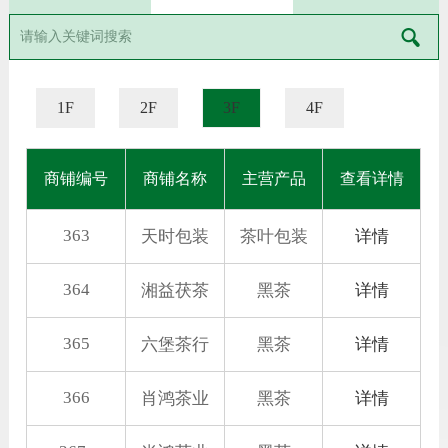
1F
2F
3F
4F
商铺编号
商铺名称
主营产品
查看详情
363
天时包装
茶叶包装
详情
364
湘益茯茶
黑茶
详情
365
六堡茶行
黑茶
详情
366
肖鸿茶业
黑茶
详情