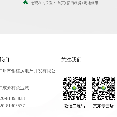
您现在的位置：
首页
>
招商租赁
>
场地租用
我们
关注我们
广州市锦桂房地产开发有限公
广东芳村茶业城
 020-81898838
020-81805577
微信二维码
京东专营店