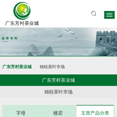
广东芳村茶业城
锦桂茶叶市场
广东芳村茶业城
锦桂茶叶市场
字母
楼层
主营产品分类